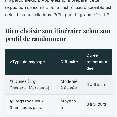
l’hyperconnexion. Apprenez ici à préparer cette
expédition sensorielle où le seul réseau disponible est
celui des constellations. Prêts pour le grand départ ?
Bien choisir son itinéraire selon son
profil de randonneur
Durée
>Type de paysage
Difficulté
recomman
dée
🌀 Dunes (Erg
Modérée
4 à 6 jours
Chegaga, Merzouga)
à élevée
🪨 Regs rocailleux
Moyenn
3 à 5 jours
(hammadas plates)
e