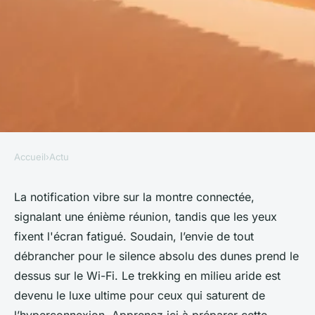
Accueil
›
Actu
ACTU
Top astuces pour réussir votre
La notification vibre sur la montre connectée,
signalant une énième réunion, tandis que les yeux
trekking dans le désert
fixent l'écran fatigué. Soudain, l’envie de tout
débrancher pour le silence absolu des dunes prend le
Suzanne
•
03/07/2026 16:16
•
8 min de lecture
dessus sur le Wi-Fi. Le trekking en milieu aride est
devenu le luxe ultime pour ceux qui saturent de