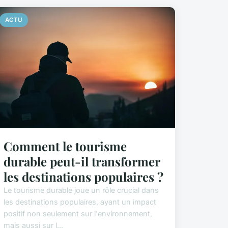
ACTU
Comment le tourisme
durable peut-il transformer
les destinations populaires ?
Le tourisme durable joue un rôle crucial dans
les destinations populaires, ayant un impact
positif non seulement sur l'environnement,
mais aussi sur l...