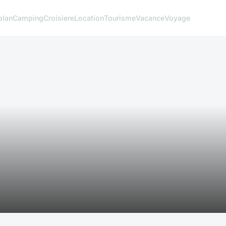
plan
Camping
Croisiere
Location
Tourisme
Vacance
Voyage