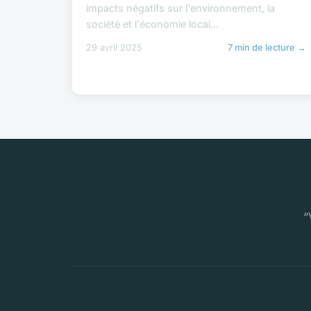
impacts négatifs sur l'environnement, la
société et l'économie local...
29 avril 2025
7 min de lecture →
“