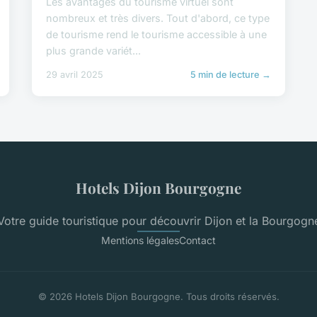
Les avantages du tourisme virtuel sont
nombreux et très divers. Tout d'abord, ce type
de tourisme rend le tourisme accessible à une
plus grande variét...
29 avril 2025
5 min de lecture →
Hotels Dijon Bourgogne
Votre guide touristique pour découvrir Dijon et la Bourgogn
Mentions légales
Contact
© 2026 Hotels Dijon Bourgogne. Tous droits réservés.