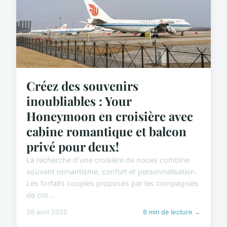
Créez des souvenirs
inoubliables : Your
Honeymoon en croisière avec
cabine romantique et balcon
privé pour deux!
La recherche d'une croisière de noces combine
souvent romantisme, confort et personnalisation.
Les forfaits couples proposés par les compagnies
de cro...
29 avril 2025
8 min de lecture →