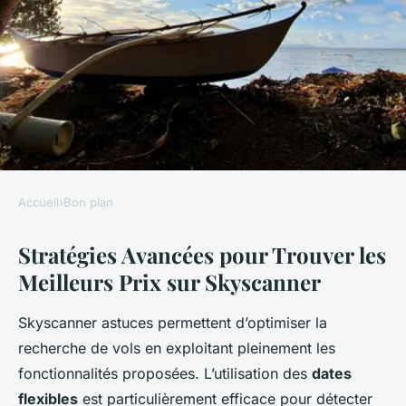
Accueil
›
Bon plan
BON PLAN
Stratégies Avancées pour Trouver les
Secrets Essentiels pour
Meilleurs Prix sur Skyscanner
Réduire le Coût de Vos Billets
d'Avion avec Skyscanner
Skyscanner astuces permettent d’optimiser la
recherche de vols en exploitant pleinement les
Mathilde
•
29 avril 2025
•
4 min de lecture
fonctionnalités proposées. L’utilisation des
dates
flexibles
est particulièrement efficace pour détecter