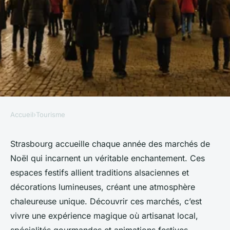
Accueil
›
Tourisme
TOURISME
Découverte des marchés de
Strasbourg accueille chaque année des marchés de
Noël qui incarnent un véritable enchantement. Ces
noël à strasbourg : une
espaces festifs allient traditions alsaciennes et
expérience enchantée
décorations lumineuses, créant une atmosphère
chaleureuse unique. Découvrir ces marchés, c’est
Mathilde
•
24 novembre 2025
•
6 min de lecture
vivre une expérience magique où artisanat local,