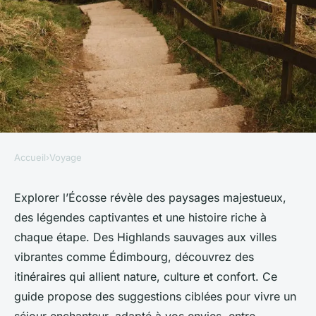
Accueil
›
Voyage
VOYAGE
Voyage en Écosse : suggestions
Explorer l’Écosse révèle des paysages majestueux,
des légendes captivantes et une histoire riche à
pour un séjour enchanteur !
chaque étape. Des Highlands sauvages aux villes
vibrantes comme Édimbourg, découvrez des
Mathilde
•
7 juin 2025
•
4 min de lecture
itinéraires qui allient nature, culture et confort. Ce
guide propose des suggestions ciblées pour vivre un