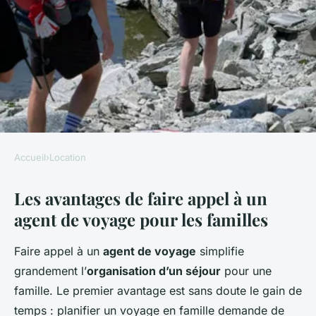
Accueil
›
Location
LOCATION
Les avantages de faire appel à un
Découvrez Comment les
agent de voyage pour les familles
Agents de Voyage Simplifient
la Réservation de Vos Séjours
Faire appel à un
agent de voyage
simplifie
en Famille
grandement l’
organisation d’un séjour
pour une
famille. Le premier avantage est sans doute le gain de
Mathilde
•
29 avril 2025
•
4 min de lecture
temps : planifier un voyage en famille demande de