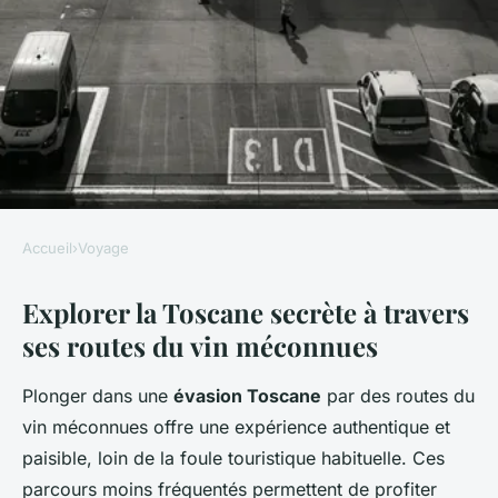
Accueil
›
Voyage
VOYAGE
Explorer la Toscane secrète à travers
Évasion Toscane : Découvrez
ses routes du vin méconnues
les Chemins Cachés du Vin en
Italie
Plonger dans une
évasion Toscane
par des routes du
vin méconnues offre une expérience authentique et
Mathilde
•
29 avril 2025
•
8 min de lecture
paisible, loin de la foule touristique habituelle. Ces
parcours moins fréquentés permettent de profiter