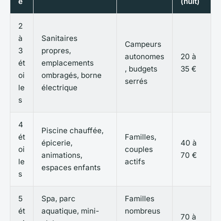
e
(nuit)
2
à
Sanitaires
Campeurs
3
propres,
autonomes
20 à
ét
emplacements
, budgets
35 €
oi
ombragés, borne
serrés
le
électrique
s
4
Piscine chauffée,
ét
Familles,
épicerie,
40 à
oi
couples
animations,
70 €
le
actifs
espaces enfants
s
5
Spa, parc
Familles
ét
aquatique, mini-
nombreus
70 à