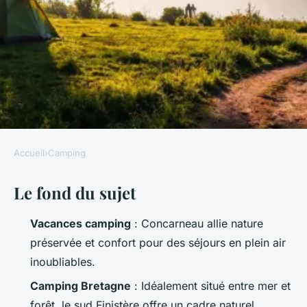
Accueil
›
Camping
CAMPING
Le fond du sujet
Découvrez le camping à
Concarneau : nature et bien-
Vacances camping
: Concarneau allie nature
être
préservée et confort pour des séjours en plein air
inoubliables.
Bernardin
•
12/03/2026 11:50
•
11 min de lecture
Camping Bretagne
: Idéalement situé entre mer et
forêt, le sud Finistère offre un cadre naturel