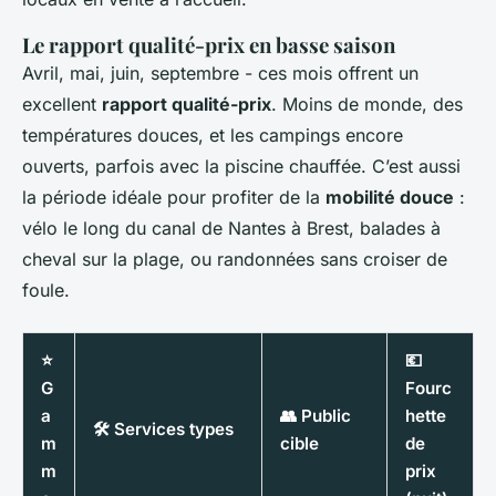
Le rapport qualité-prix en basse saison
Avril, mai, juin, septembre - ces mois offrent un
excellent
rapport qualité-prix
. Moins de monde, des
températures douces, et les campings encore
ouverts, parfois avec la piscine chauffée. C’est aussi
la période idéale pour profiter de la
mobilité douce
:
vélo le long du canal de Nantes à Brest, balades à
cheval sur la plage, ou randonnées sans croiser de
foule.
⭐
💶
G
Fourc
a
👥 Public
hette
🛠️ Services types
m
cible
de
m
prix