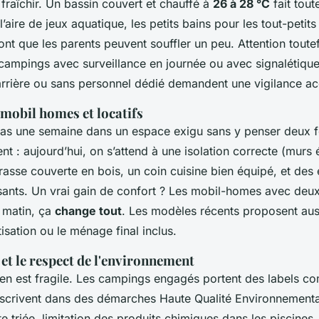
fraîchir. Un bassin couvert et chauffé à
26 à 28 °C
fait tout
’aire de jeux aquatique, les petits bains pour les tout-petits 
ont que les parents peuvent souffler un peu. Attention toutef
s campings avec surveillance en journée ou avec signalétique
arrière ou sans personnel dédié demandent une vigilance ac
 mobil homes et locatifs
as une semaine dans un espace exigu sans y penser deux f
t : aujourd’hui, on s’attend à une isolation correcte (murs 
rrasse couverte en bois, un coin cuisine bien équipé, et de
sants. Un vrai gain de confort ? Les mobil-homes avec deux 
 matin, ça
change tout
. Les modèles récents proposent aus
sation ou le ménage final inclus.
é et le respect de l'environnement
déen est fragile. Les campings engagés portent des labels 
nscrivent dans des démarches Haute Qualité Environnementa
te triée, limitation des produits chimiques dans les piscines