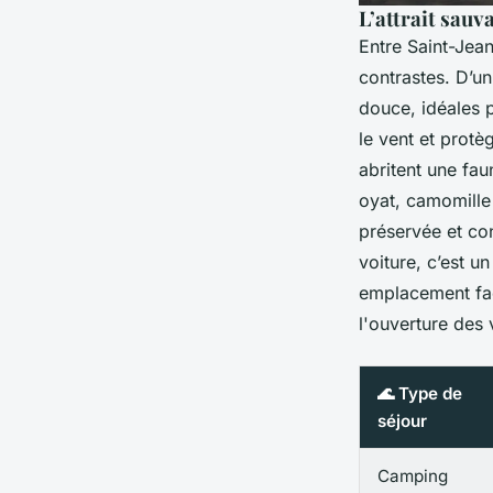
L’attrait sauv
Entre Saint-Jean
contrastes. D’u
douce, idéales p
le vent et protè
abritent une fau
oyat, camomille 
préservée et con
voiture, c’est u
emplacement fac
l'ouverture des 
🌊 Type de
séjour
Camping