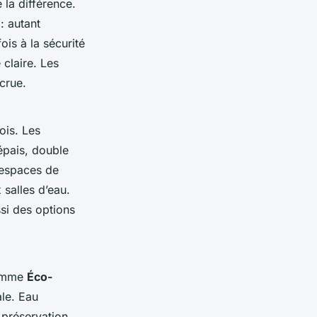
e la différence.
: autant
ois à la sécurité
 claire. Les
crue.
ois. Les
épais, double
s espaces de
salles d’eau.
si des options
comme
Éco-
le. Eau
, préservation