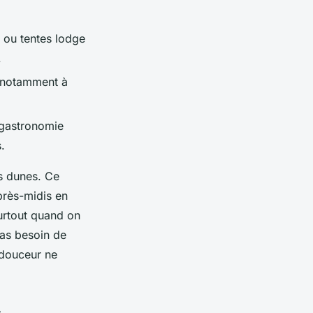
 ou tentes lodge
.
, notamment à
 gastronomie
s.
es dunes. Ce
près-midis en
surtout quand on
 pas besoin de
e douceur ne