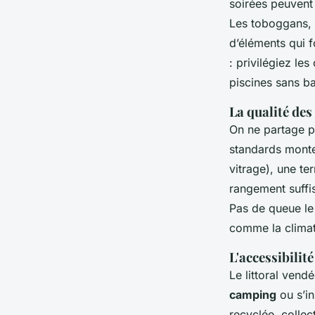
soirées peuvent 
Les toboggans, l
d’éléments qui f
: privilégiez le
piscines sans b
La qualité des
On ne partage p
standards monten
vitrage), une te
rangement suffi
Pas de queue le
comme la climati
L'accessibilit
Le littoral ven
camping
ou s’i
recyclée, collec