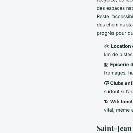
des espaces natu
Reste l’accessi
des chemins sta
progrès pour qu
🚲
Location 
km de pistes
🏪
Épicerie
fromages, huî
🧒
Clubs enf
surtout si l’
📶
Wifi fonc
vital, même 
Saint-Jean 