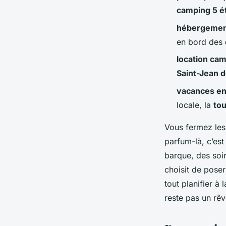
Bernardin
•
12/03/2026 15:17
•
14 min de lecture
camping 5 ét
hébergement
en bord des
location ca
Saint-Jean 
vacances en
locale, la
to
Vous fermez les 
parfum-là, c’est
barque, des soir
choisit de poser 
tout planifier à
reste pas un rêv