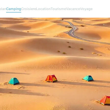
plan
Camping
Croisiere
Location
Tourisme
Vacance
Voyage