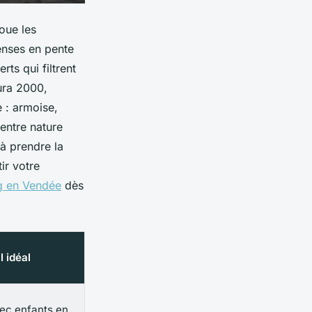
oue les
enses en pente
ts qui filtrent
tura 2000,
e : armoise,
 entre nature
 à prendre la
ir votre
g en Vendée
dès
il idéal
ec enfants en