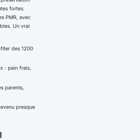
tes fortes.
les PMR, avec
bles. Un vrai
fiter des 1200
 : pain frais,
s parents,
devenu presque
l