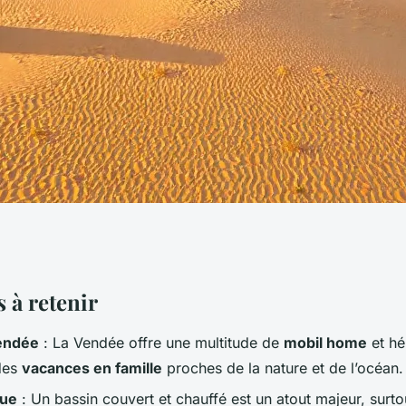
leurs campings
 à retenir
endée
: La Vendée offre une multitude de
mobil home
et hé
endée en 2026
des
vacances en famille
proches de la nature et de l’océan.
que
: Un bassin couvert et chauffé est un atout majeur, surto