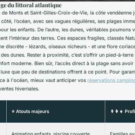
age du littoral atlantique
 de Monts et Saint-Gilles-Croix-de-Vie, la côte vendéenne j
n côté, l’océan, avec ses vagues régulières, ses plages imm
our les enfants. De l’autre, les dunes, véritables poumons ver
gent l’intérieur des terres. Ces espaces fragiles, classés Na
ne discrète - lézards, oiseaux nicheurs - et une flore coriac
des dunes. Rester à proximité, c’est s’offrir un pied-à-terre
fort moderne. Bien sûr, l’accès direct à la plage sans avoir
n luxe que peu de destinations offrent à ce point. Pour garant
e à l'océan, mieux vaut anticiper vos
réservations campin
ventes hivernales.
⭐ Atouts majeurs
👨‍👩‍👧 Prof
Animation enfants, piscine couverte,
Familles av