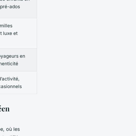
 pré-ados
milles
 luxe et
oyageurs en
henticité
activité,
casionnels
éen
e, où les