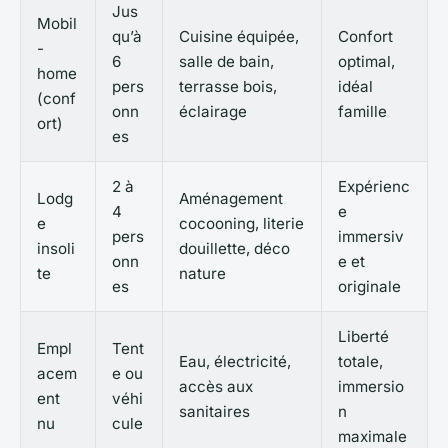
Jus
Mobil
qu’à
Cuisine équipée,
Confort
-
6
salle de bain,
optimal,
home
pers
terrasse bois,
idéal
(conf
onn
éclairage
famille
ort)
es
2 à
Expérienc
Lodg
Aménagement
4
e
e
cocooning, literie
pers
immersiv
insoli
douillette, déco
onn
e et
te
nature
es
originale
Liberté
Empl
Tent
Eau, électricité,
totale,
acem
e ou
accès aux
immersio
ent
véhi
sanitaires
n
nu
cule
maximale