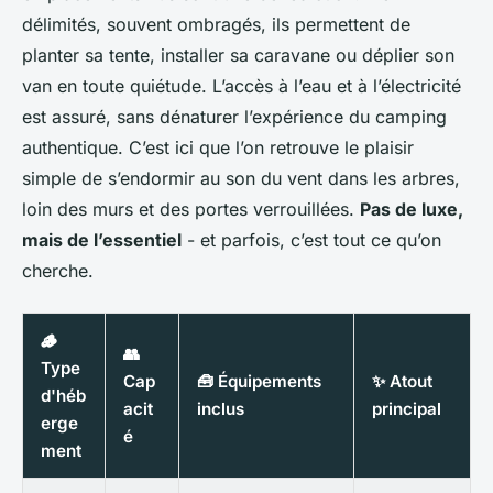
délimités, souvent ombragés, ils permettent de
planter sa tente, installer sa caravane ou déplier son
van en toute quiétude. L’accès à l’eau et à l’électricité
est assuré, sans dénaturer l’expérience du camping
authentique. C’est ici que l’on retrouve le plaisir
simple de s’endormir au son du vent dans les arbres,
loin des murs et des portes verrouillées.
Pas de luxe,
mais de l’essentiel
- et parfois, c’est tout ce qu’on
cherche.
🪵
👥
Type
Cap
🧰 Équipements
✨ Atout
d'héb
acit
inclus
principal
erge
é
ment