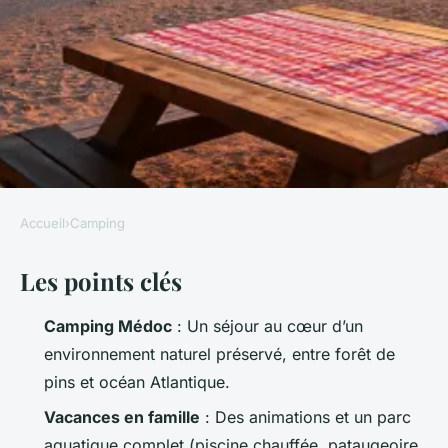
Accueil
›
Camping
CAMPING
Les points clés
Top 5 raisons de choisir le
camping Vensac pour vos
Camping Médoc
: Un séjour au cœur d’un
vacances
environnement naturel préservé, entre forêt de
pins et océan Atlantique.
Bernardin
•
30/03/2026 12:56
•
11 min de lecture
Vacances en famille
: Des animations et un parc
aquatique complet (piscine chauffée, pataugeoire,