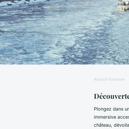
Accueil
›
Tourisme
TOURISME
Exploration Virtuel
Découverte 
Plongez dans u
Palais de Versailles
immersive acces
château, dévoila