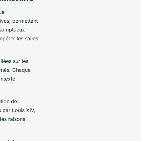
ue
ives, permettant
 somptueux
epérer les salles
llées sur les
ornés. Chaque
ontexte
ution de
s par Louis XIV,
es raisons