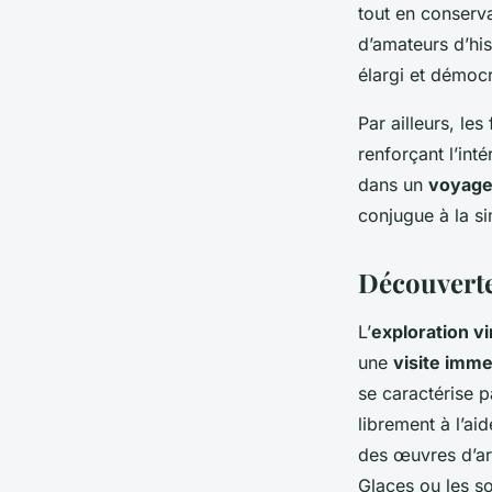
tout en conserva
d’amateurs d’his
élargi et démocr
Par ailleurs, le
renforçant l’inté
dans un
voyage 
conjugue à la sim
Découverte 
L’
exploration vi
une
visite imm
se caractérise p
librement à l’a
des œuvres d’ar
Glaces ou les 