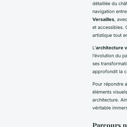
détaillée du chât
navigation entre
Versailles
, ave
et accessibles. 
artistique tout 
L’
architecture v
l’évolution du p
ses transformati
approfondit la 
Pour répondre a
éléments visuels
architecture. Ai
véritable immers
Parcours nu