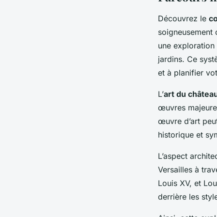
Découvrez le
cœ
soigneusement co
une exploration
jardins. Ce syst
et à planifier vo
L’
art du château
œuvres majeures
œuvre d’art peut
historique et sy
L’aspect archite
Versailles à tra
Louis XV, et Lou
derrière les sty