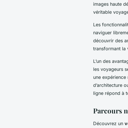
Digitale pour les Vo
images haute déf
Sédentaires
véritable voyage
Les fonctionnali
Mathilde
•
23 avril 2025
•
5 min de lecture
naviguer libreme
découvrir des a
transformant la 
L’un des avantag
les voyageurs sé
une expérience r
d’architecture o
ligne répond à t
Parcours nu
Découvrez un
v