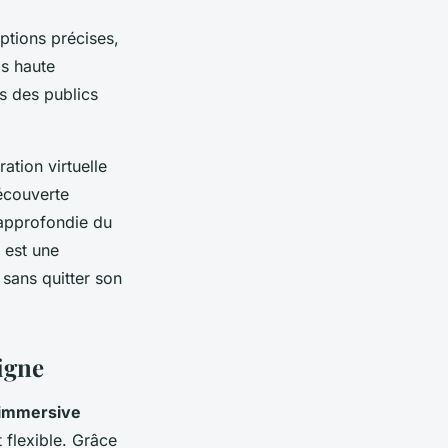
ptions précises,
os haute
es des publics
tion virtuelle
écouverte
 approfondie du
 est une
 sans quitter son
ligne
 immersive
t flexible. Grâce