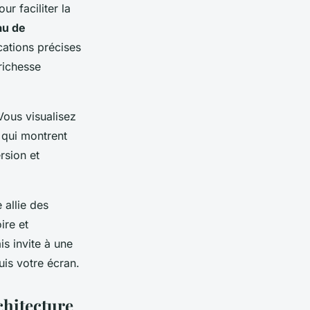
ur faciliter la
au de
cations précises
richesse
Vous visualisez
s qui montrent
rsion et
 allie des
ire et
is invite à une
uis votre écran.
rchitecture