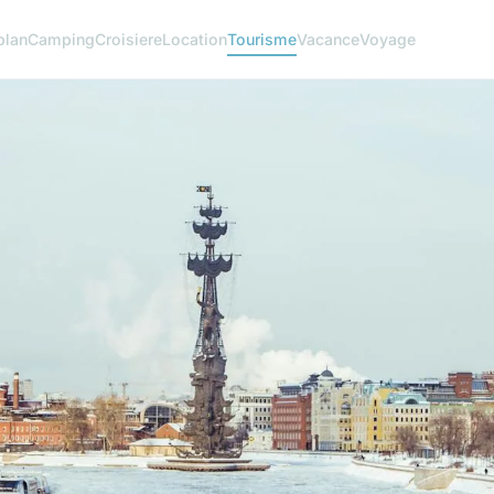
plan
Camping
Croisiere
Location
Tourisme
Vacance
Voyage