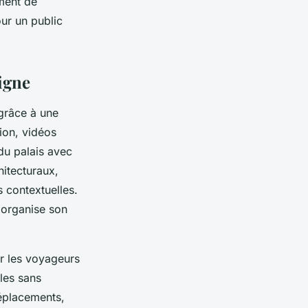
ement de
pour un public
ligne
 grâce à une
ion, vidéos
du palais avec
hitecturaux,
s contextuelles.
 organise son
r les voyageurs
les sans
déplacements,