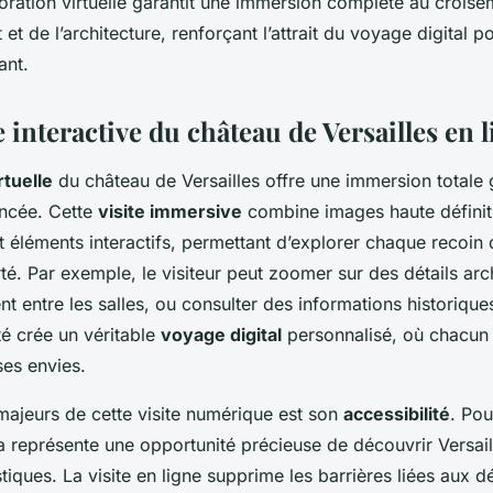
loration virtuelle garantit une immersion complète au crois
art et de l’architecture, renforçant l’attrait du voyage digital 
ant.
interactive du château de Versailles en 
rtuelle
du château de Versailles offre une immersion totale
ncée. Cette
visite immersive
combine images haute définit
 éléments interactifs, permettant d’explorer chaque recoin 
té. Par exemple, le visiteur peut zoomer sur des détails arc
t entre les salles, ou consulter des informations historique
ité crée un véritable
voyage digital
personnalisé, où chacun
ses envies.
majeurs de cette visite numérique est son
accessibilité
. Pou
a représente une opportunité précieuse de découvrir Versail
stiques. La visite en ligne supprime les barrières liées aux 