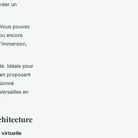
créer un
s. Vous pouvez
 ou encore
l’immersion,
té. Idéale pour
t en proposant
sionné
Versailles en
.
rchitecture
 virtuelle