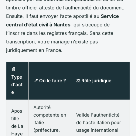
timbre officiel atteste de l’authenticité du document.
Ensuite, il faut envoyer l’acte apostillé au
Service
central d’état civil à Nantes
, qui s’occupe de
l’inscrire dans les registres français. Sans cette
transcription, votre mariage n’existe pas
juridiquement en France.
📄
Type
📍 Où le faire ?
⚖️ Rôle juridique
d'act
e
Autorité
Apos
compétente en
Valide l'authenticité
tille
Italie
de l'acte italien pour
de La
(préfecture,
usage international
Haye