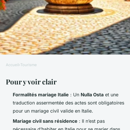
Accueil
›
Tourisme
TOURISME
Pour y voir clair
10 conseils pour assurer un
mariage civil italien réussi
Formalités mariage Italie
: Un
Nulla Osta
et une
traduction assermentée des actes sont obligatoires
Éléanore
•
14/04/2026 08:09
•
10 min de lecture
pour un mariage civil valide en Italie.
Mariage civil sans résidence
: Il n’est pas
nécessaire d’habiter en Italie pour se marier dans