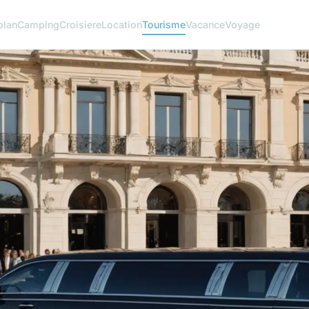
plan
Camping
Croisiere
Location
Tourisme
Vacance
Voyage