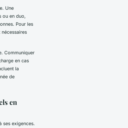
pe. Une
s ou en duo,
onnes. Pour les
t nécessaires
ère. Communiquer
 charge en cas
cluent la
nnée de
els en
à ses exigences.