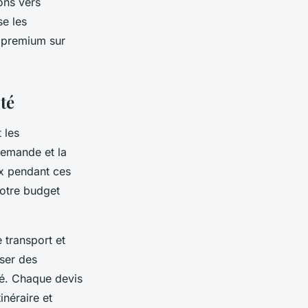
ons vers
e les
e premium sur
ité
 les
demande et la
ix pendant ces
votre budget
 transport et
ser des
ré. Chaque devis
inéraire et