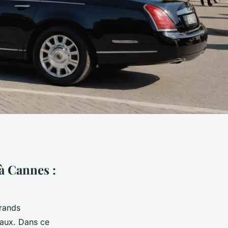
 à Cannes :
rands
naux. Dans ce