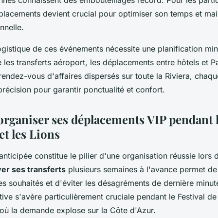
nnes connaissent des embouteillages record. Pour les partic
éplacements devient crucial pour optimiser son temps et mai
nnelle.
ogistique de ces événements nécessite une planification mi
e les transferts aéroport, les déplacements entre hôtels et P
 rendez-vous d'affaires dispersés sur toute la Riviera, chaque
récision pour garantir ponctualité et confort.
ganiser ses déplacements VIP pendant le
et les Lions
 anticipée constitue le pilier d'une organisation réussie lor
er ses transferts
plusieurs semaines à l'avance permet de 
s souhaités et d'éviter les désagréments de dernière minut
ve s'avère particulièrement cruciale pendant le Festival de
 où la demande explose sur la Côte d'Azur.