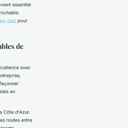
vient essentiel
rochable.
oir ceci
pour
bles de
xcellence avec
entreprise,
 façonner
elais en
a Côte d'Azur.
les routes entre