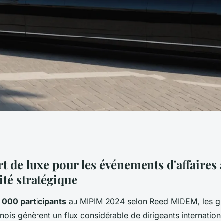
 à cannes : mipim,
t de luxe pour les événements d'affaires
ité stratégique
ore
 000 participants
au MIPIM 2024 selon Reed MIDEM, les g
ois génèrent un flux considérable de dirigeants internatio