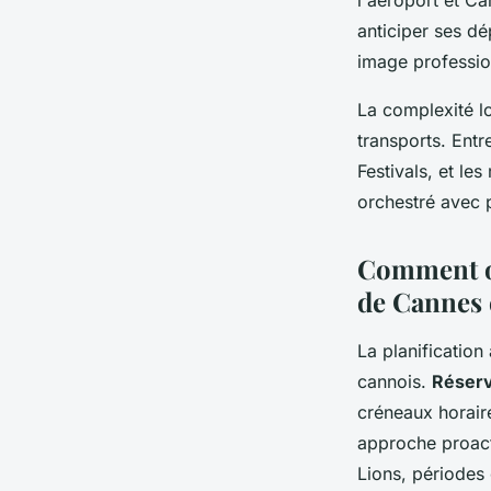
l'aéroport et Ca
anticiper ses d
image professio
La complexité l
transports. Entr
Festivals, et les
orchestré avec p
Comment or
de Cannes 
La planification
cannois.
Réserv
créneaux horaire
approche proacti
Lions, périodes