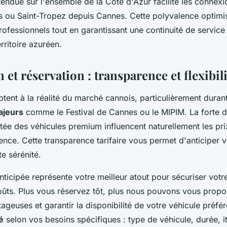
endue sur l'ensemble de la Côte d'Azur facilite les connexi
 ou Saint-Tropez depuis Cannes. Cette polyvalence optimis
ofessionnels tout en garantissant une continuité de servic
rritoire azuréen.
n et réservation : transparence et flexibil
ptent à la réalité du marché cannois, particulièrement durant
jeurs
comme le Festival de Cannes ou le MIPIM. La forte 
mitée des véhicules premium influencent naturellement les pr
ence. Cette transparence tarifaire vous permet d'anticiper 
te sérénité.
nticipée représente votre meilleur atout pour sécuriser votre
oûts. Plus vous réservez tôt, plus nous pouvons vous propo
ageuses et garantir la disponibilité de votre véhicule préfé
é
selon vos besoins spécifiques : type de véhicule, durée, it