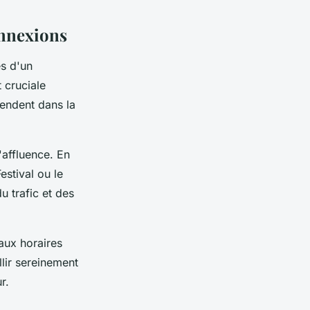
onnexions
ès d'un
 cruciale
endent dans la
'affluence. En
stival ou le
u trafic et des
aux horaires
llir sereinement
r.