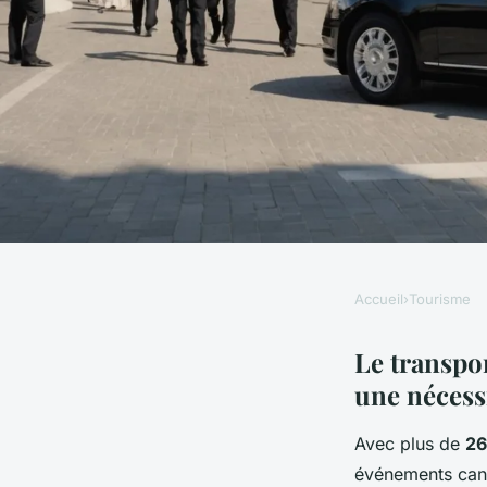
Accueil
›
Tourisme
TOURISME
Transport d'affaires
Le transpor
une nécess
mipcom et plus enc
Avec plus de
26
événements cann