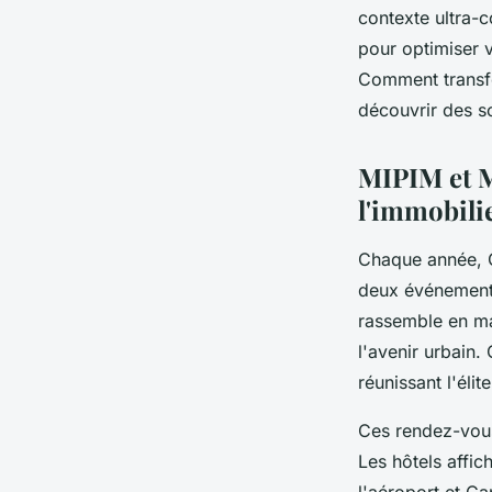
Mathilde
•
6 février 2026
•
7 min de lecture
contexte ultra-c
pour optimiser 
Comment transf
découvrir des s
MIPIM et 
l'immobili
Chaque année, C
deux événement
rassemble en ma
l'avenir urbain.
réunissant l'éli
Ces rendez-vous
Les hôtels affic